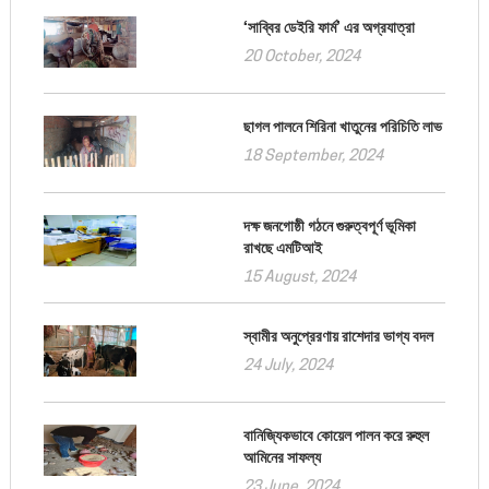
‘সাব্বির ডেইরি ফার্ম’ এর অগ্রযাত্রা
20 October, 2024
ছাগল পালনে শিরিনা খাতুনের পরিচিতি লাভ
18 September, 2024
দক্ষ জনগোষ্ঠী গঠনে গুরুত্বপূর্ণ ভূমিকা
রাখছে এমটিআই
15 August, 2024
স্বামীর অনুপ্রেরণায় রাশেদার ভাগ্য বদল
24 July, 2024
বানিজ্যিকভাবে কোয়েল পালন করে রুহুল
আমিনের সাফল্য
23 June, 2024