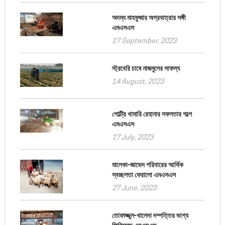
অদম্য মাহফুজার অগ্রযাত্রার সঙ্গী
এমএসএস
17 September, 2023
স্ট্রবেরি চাষে নাজমুলের সাফল্য
14 August, 2023
পোল্ট্রি খামারি রেহানার সফলতার গল্পে
এমএসএস
17 July, 2023
মালেকা-জাভেদ পরিবারের আর্থিক
স্বচ্ছলতা ফেরালো এমএসএস
27 June, 2023
তোফাজ্জুল-খালেদা দম্পত্তির ভাগ্য