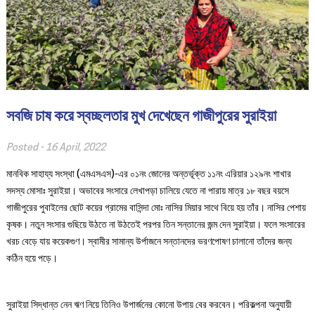
সবজি চাষ করে স্বচ্ছলতার মুখ দেখেছেন গাজীপুরের সুরাইয়া
Posted -
16 April, 2022
মানবিক সাহায্য সংস্থা (এমএসএস)-এর ০১নং জোনের অন্তর্ভূক্ত ১১নং এরিয়ার ১২৯নং শাখার
সদস্য মোসাঃ সুরাইয়া। অভাবের সংসারে লেখাপড়া চালিয়ে যেতে না পারায় মাত্র ১৮ বছর বয়সে
গাজীপুরের পুবাইলের ছোট কয়ের গ্রামের বাসিন্দা মোঃ নাসির মিয়ার সাথে বিয়ে হয় তাঁর। নাসির পেশায়
কৃষক। নতুন সংসার গুছিয়ে উঠতে না উঠতেই পরপর তিন সন্তানের জন্ম দেন সুরাইয়া। ফলে সংসারের
খরচ বেড়ে যায় কয়েকগুণ। স্বামীর সামান্য উর্পাজনে সন্তানদের ভরণপোষণ চালানো তাঁদের জন্য
কঠিন হয়ে পড়ে।
সুরাইয়া সিদ্ধান্ত নেন ঋণ নিয়ে তিনিও উপার্জনের কোনো উপায় বের করবেন। পরিকল্পনা অনুযায়ী