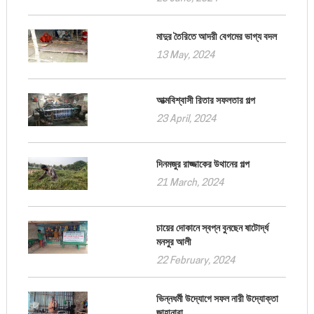
মাদুর তৈরিতে আদরী বেগমের ভাগ্য বদল
13 May, 2024
আত্মবিশ্বাসী রিতার সফলতার গল্প
23 April, 2024
দিনমজুর রাজ্জাকের উথানের গল্প
21 March, 2024
চায়ের দোকানে স্বপ্ন বুনছেন ষাটোর্দ্ধ
মনসুর আলী
22 February, 2024
ভিন্নধর্মী উদ্যোগে সফল নারী উদ্যোক্তা
জাহানারা