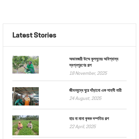
Latest Stories
অভাবজয়ী উম্মে কুলসুমের অবিশ্বাস্য
স্বপ্নপূরণের গল্প
18 November, 2025
জীবনযুদ্ধে ঘুরে দাঁড়ানো এক সাহসী নারী
24 August, 2025
হার না মানা কৃষক দম্পতির গল্প
22 April, 2025