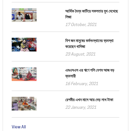
আর্থিক দৈন্য কাটিয়ে সফলতার মুখ দেখেছে
লিজা
17 October, 2021
বিশ জন মানুষের কর্মসংস্থানের ব্যবস্থা
করেছেন খাদিজা
23 August, 2021
এমএসএস এর ঋণে পলি বেগম আজ বড়
ব্যবসায়ী
16 February, 2021
রেশমীর এখন মাসে আয় দেড় লাখ টাকা
22 January, 2021
View All