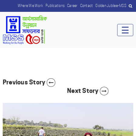
Where We Work
Publications
Career
Contact
Golden Jubilee-MSS
☰
Previous Story
Next Story