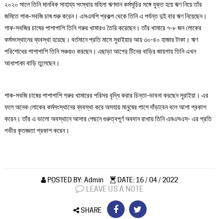
২০২০ সালে তিনি মানবিক সাহায্য সংস্থার মহিলা ঋণদান কর্মসূচির সঙ্গে যুক্ত হয়ে ঋণ নিয়ে তাঁর
জমিতে শাক-সবজি চাষ শুরু করেন। এসএমপি প্রকল্প থেকে তিনি এ পর্যন্ত দুই বার ঋণ নিয়েছেন।
শাক-সবজির চাষের পাশাপাশি তিনি গরুর খামারও তৈরি করেছেন। তাঁর খামারে ৭-৮ জন লোকের
কর্মসংস্থানের ব্যবস্থা হয়েছে। বর্তমানে প্রতি মাসে সুরাইয়ার আয় ৩০-৪০ হাজার টাকা। ঋণ
পরিশোধের পাশাপাশি তিনি সঞ্চয়ও করছেন। এছাড়া আগের টিনের বাড়ির জায়গায় তিনি এখন
আধাপাকা বাড়ি তুলেছেন।
শাক-সবজি চাষের পাশাপাশি গরুর খামারের পরিসর বৃদ্ধি করার চিন্তা-ভাবনা করছেন সুরাইয়া। এর
ফলে অনেক লোকের কর্মসংস্থানের ব্যবস্থা করে অসহায় মানুষের পাশে দাঁড়াবেন বলে আশা প্রকাশ
করেন। তাঁর এ ভালো অবস্থানে আসার পেছনে গুরুত্বপূর্ণ অবদান রাখায় তিনি এমএসএস- এর প্রতি
গভীর কৃতজ্ঞতা প্রকাশ করেন।
POSTED BY: Admin
DATE: 16 / 04 / 2022
LEAVE US A NOTE
SHARE