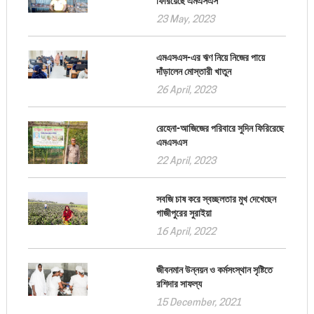
ফিরিয়েছে এমএসএস
23 May, 2023
এমএসএস-এর ঋণ নিয়ে নিজের পায়ে
দাঁড়ালেন মোস্তারী খাতুন
26 April, 2023
রেহেনা-আজিজের পরিবারে সুদিন ফিরিরেছে
এমএসএস
22 April, 2023
সবজি চাষ করে স্বচ্ছলতার মুখ দেখেছেন
গাজীপুরের সুরাইয়া
16 April, 2022
জীবনমান উন্নয়ন ও কর্মসংস্থান সৃষ্টিতে
রশিদার সাফল্য
15 December, 2021