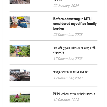
22 January, 2024
Before admitting in MTI, I
considered myself as family
burden
26 December, 2023
ফল চাষী মুক্তার হোসেনের সাফল্যের সঙ্গী
এমএসএস
17 December, 2023
অদম্য দেলোয়ারের হার না মানা গল্প
12 November, 2023
শিরিনা বেগমের সফলতার গল্পে এমএসএস
10 October, 2023