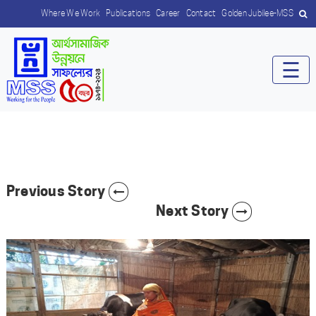
Where We Work
Publications
Career
Contact
Golden Jubilee-MSS
☰
Previous Story
Next Story