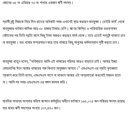
জোনের ৩৫ নং এরিয়ার ৭৩ নং শাখার একজন ঋণী সদস্য।
স্বামী মন্টু মিয়াকে নিয়ে দিন-রাতের অধিকটা সময় এখানেই ব্যয় করছেন মাহফুজা। ডেইরি ফার্ম’ থেকে
মাহফুজার বর্তমান মাসিক আয় ৩০ হাজার টাকার বেশি। ঋণের কিস্তি ও পারিবারিক ভরনপোষন
মেটানোর পর তিনি প্রতি মাসে কিছু টাকা সঞ্চয়ও করছেন ফার্ম থেকে। তবে এতেই সন্তুষ্ট থাকতে চান
না মাহফুজা। বরং খামার সম্প্রসারণ করে তার খামারে কিছু মানুষের কর্মসংস্থান সৃষ্টি করতে চান।
মাহফুজা খাতুন বলেন, “ভবিষ্যতে আমি এই খামারের পরিসর আরও বাড়াতে চাই। আমার ইচ্ছা
কোরবানির ঈদে আমার খামারের গরু কিনতে মানুষজন আসবে।“ এমএসএস এর প্রতি কৃতজ্ঞতা
প্রকাশ করে তিনি বলেন, এমএসএস পাশে না থাকলে আমার এই অগ্রযাত্রা কখনোই সম্ভব হতো
না। আমি সব সময় এমএসএস এর মঙ্গল কামনা করি।
মানবিক সাহায্য সংস্থার মহিলা ঋণদান কর্মসূচির অধীনে বর্তমানে ১৬৫,০২৫ জন সক্রিয় সদস্য রয়েছে
যার মধ্যে ঋণী সদস্যের সংখ্যা ১৩৭,৪৪০ জন।