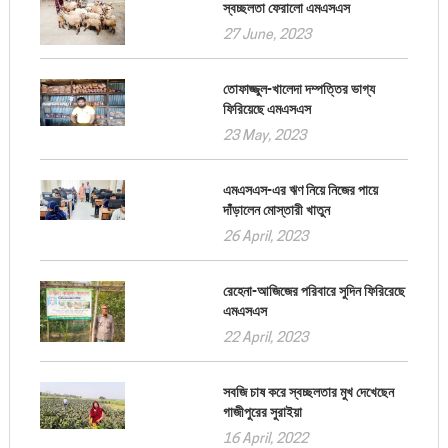
স্বচ্ছলতা ফেরালো এমএসএস
27 June, 2023
তোফাজ্জুল-খালেদা দম্পত্তির ভাগ্য
ফিরিয়েছে এমএসএস
23 May, 2023
এমএসএস-এর ঋণ নিয়ে নিজের পায়ে
দাঁড়ালেন মোস্তারী খাতুন
26 April, 2023
রেহেনা-আজিজের পরিবারে সুদিন ফিরিরেছে
এমএসএস
22 April, 2023
সবজি চাষ করে স্বচ্ছলতার মুখ দেখেছেন
গাজীপুরের সুরাইয়া
16 April, 2022