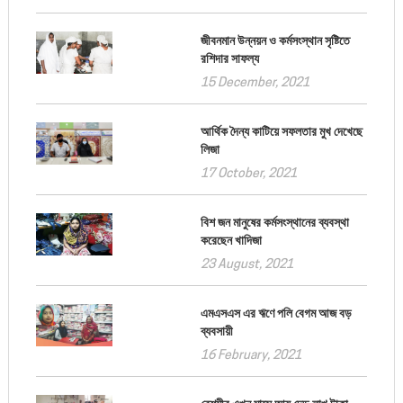
জীবনমান উন্নয়ন ও কর্মসংস্থান সৃষ্টিতে
রশিদার সাফল্য
15 December, 2021
আর্থিক দৈন্য কাটিয়ে সফলতার মুখ দেখেছে
লিজা
17 October, 2021
বিশ জন মানুষের কর্মসংস্থানের ব্যবস্থা
করেছেন খাদিজা
23 August, 2021
এমএসএস এর ঋণে পলি বেগম আজ বড়
ব্যবসায়ী
16 February, 2021