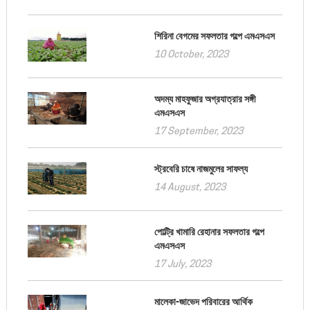
শিরিনা বেগমের সফলতার গল্পে এমএসএস
10 October, 2023
অদম্য মাহফুজার অগ্রযাত্রার সঙ্গী
এমএসএস
17 September, 2023
স্ট্রবেরি চাষে নাজমুলের সাফল্য
14 August, 2023
পোল্ট্রি খামারি রেহানার সফলতার গল্পে
এমএসএস
17 July, 2023
মালেকা-জাভেদ পরিবারের আর্থিক