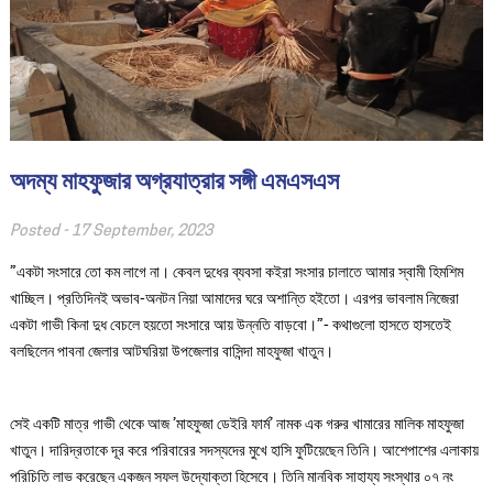
অদম্য মাহফুজার অগ্রযাত্রার সঙ্গী এমএসএস
Posted -
17 September, 2023
”একটা সংসারে তো কম লাগে না। কেবল দুধের ব্যবসা কইরা সংসার চালাতে আমার স্বামী হিমশিম
খাচ্ছিল। প্রতিদিনই অভাব-অনটন নিয়া আমাদের ঘরে অশান্তি হইতো। এরপর ভাবলাম নিজেরা
একটা গাভী কিনা দুধ বেচলে হয়তো সংসারে আয় উন্নতি বাড়বো।”- কথাগুলো হাসতে হাসতেই
বলছিলেন পাবনা জেলার আটঘরিয়া উপজেলার বাসিন্দা মাহফুজা খাতুন।
সেই একটি মাত্র গাভী থেকে আজ ’মাহফুজা ডেইরি ফার্ম’ নামক এক গরুর খামারের মালিক মাহফুজা
খাতুন। দারিদ্রতাকে দূর করে পরিবারের সদস্যদের মুখে হাসি ফুটিয়েছেন তিনি। আশেপাশের এলাকায়
পরিচিতি লাভ করেছেন একজন সফল উদ্যোক্তা হিসেবে। তিনি মানবিক সাহায্য সংস্থার ০৭ নং