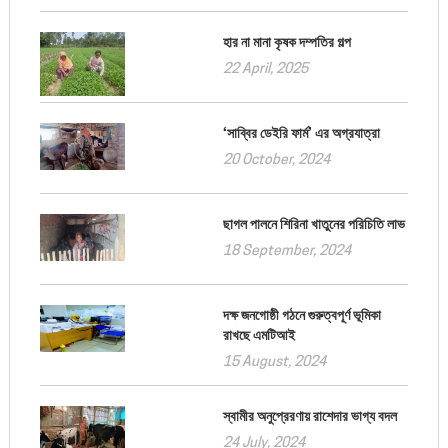
হার না মানা কৃষক দম্পতির গল্প
22 April, 2025
‘সাব্বির ডেইরি ফার্ম’ এর অগ্রযাত্রা
20 October, 2024
ছাগল পালনে শিরিনা খাতুনের পরিচিতি লাভ
18 September, 2024
দক্ষ জনগোষ্ঠী গঠনে গুরুত্বপূর্ণ ভূমিকা
রাখছে এমটিআই
15 August, 2024
স্বামীর অনুপ্রেরণায় রাশেদার ভাগ্য বদল
24 July, 2024