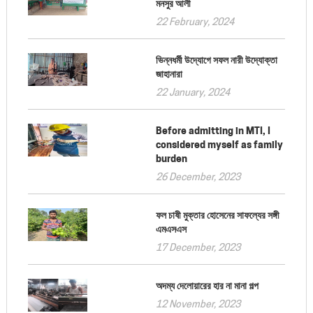
মনসুর আলী
22 February, 2024
ভিন্নধর্মী উদ্যোগে সফল নারী উদ্যোক্তা
জাহানারা
22 January, 2024
Before admitting in MTI, I
considered myself as family
burden
26 December, 2023
ফল চাষী মুক্তার হোসেনের সাফল্যের সঙ্গী
এমএসএস
17 December, 2023
অদম্য দেলোয়ারের হার না মানা গল্প
12 November, 2023