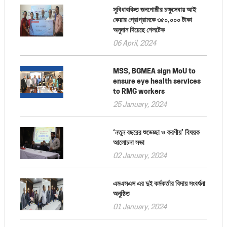
সুবিধাবঞ্চিত জনগোষ্ঠীর চক্ষুসেবায় আই
কেয়ার প্রোগ্রামকে ৩৫০,০০০ টাকা
অনুদান দিয়েছে শেলটেক
06 April, 2024
MSS, BGMEA sign MoU to
ensure eye health services
to RMG workers
25 January, 2024
‘নতুন বছরের শুভেচ্ছা ও করণীয়’ বিষয়ক
আলোচনা সভা
02 January, 2024
এমএসএস এর দুই কর্মকর্তার বিদায় সংবর্ধনা
অনুষ্ঠিত
01 January, 2024