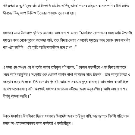
পরিকল্পনা ও কন্ঠে ‘মুছে যাওয়া দিনগুলি আমায় যে পিছু ডাকে’ গানের মাধ্যমে কামাল পাশার দীর্ঘ কর্মময়
জীবনের কিছু অংশ ভিডিও চিত্রের মাধ্যমে তুলে ধরা হয়।
সংস্থার এমন উদ্যোগে খুশিতে আত্মহারা কামাল পাশা বলেন, “চাকরিতে যোগদানের সময় আমি উপদেষ্টা
স্যারের কাছ থেকে ফুলেল শুভেচ্ছা পাই, তবে বিদায় বেলায় এভাবেই স্যারের কাছ থেকে এমন সংবর্ধনা
পাব এটা ভাবিনি। এই স্মৃতি আমি সারাজীবন মনে রাখব।”
এ সময় এমএসএস এর উপদেষ্টা জনাব তরিকুল গণি বলেন, “একজন সহকর্মীকে এমন বিদায় জানাতে
পেরে আমি আনন্দিত। সংস্থার শুরু থেকেই কামাল পাশা আমাদের সাথে ছিলেন। তার আন্তরিকতা ও
সংস্থার জন্য নিজেকে বিলিয়ে দেয়ার প্রচেষ্টা আমাকে সবসময় মুগ্ধ করেছে। তার কাছে কাজই ছিল
প্রথম ভালোবাসা। এটা অবশ্যই সংস্থার অন্যান্য কর্মীদের জন্য অনুকরণীয়। আমি কামাল পাশার
দীর্ঘায়ু কামনা করছি।”
উক্ত সংবর্ধনায় উপস্থিত ছিলেন সংস্থার উপদেষ্টা জনাব তরিকুল গণি, ভারপ্রাপ্ত নির্বাহী পরিচালক
জনাব আখতারুজ্জামানসহ সকল কর্মকর্তা ও কর্মচারীবৃন্দ।