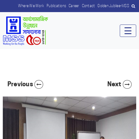
Where We Work
Publications
Career
Contact
Golden Jubilee-MSS
☰
Previous
Next