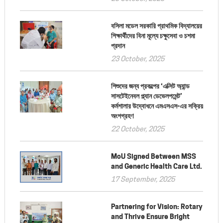
বসিলা মডেল সরকারি প্রাথমিক বিদ্যালয়ের
শিক্ষার্থীদের বিনা মূল্যে চক্ষুসেবা ও চশমা
প্রদান
23 October, 2025
শিশুদের জন্য প্রকল্পের ‘এক্সিট অ্যান্ড
সাসটেইনেবল প্ল্যান ডেভেলপমেন্ট’
কর্মশালার উদ্বোধনে এমএসএস-এর সক্রিয়
অংশগ্রহণ
22 October, 2025
MoU Signed Between MSS
and Generic Health Care Ltd.
17 September, 2025
Partnering for Vision: Rotary
and Thrive Ensure Bright