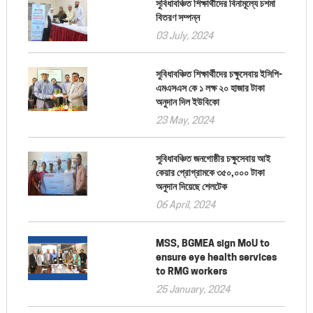
সুবিধাবঞ্চিত শিক্ষার্থীদের বিনামূল্যে চশমা
বিতরণ সম্পন্ন
03 July, 2024
সুবিধাবঞ্চিত শিক্ষার্থীদের চক্ষুসেবায় ইসিপি-
এমএসএস কে ১ লক্ষ ২০ হাজার টাকা
অনুদান দিল ইউবিকো
23 May, 2024
সুবিধাবঞ্চিত জনগোষ্ঠীর চক্ষুসেবায় আই
কেয়ার প্রোগ্রামকে ৩৫০,০০০ টাকা
অনুদান দিয়েছে শেলটেক
06 April, 2024
MSS, BGMEA sign MoU to
ensure eye health services
to RMG workers
25 January, 2024