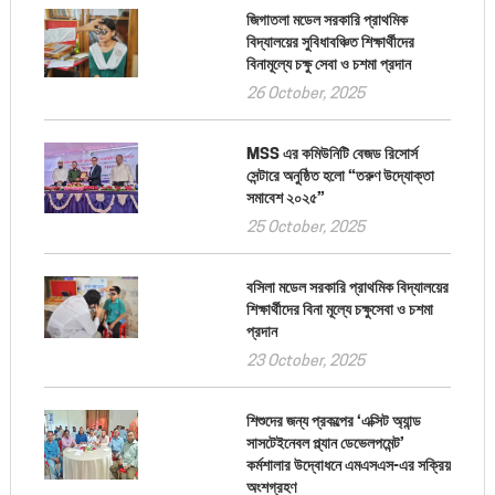
জিগাতলা মডেল সরকারি প্রাথমিক
বিদ্যালয়ের সুবিধাবঞ্চিত শিক্ষার্থীদের
বিনামূল্যে চক্ষু সেবা ও চশমা প্রদান
26 October, 2025
MSS এর কমিউনিটি বেজড রিসোর্স
সেন্টারে অনুষ্ঠিত হলো “তরুণ উদ্যোক্তা
সমাবেশ ২০২৫”
25 October, 2025
বসিলা মডেল সরকারি প্রাথমিক বিদ্যালয়ের
শিক্ষার্থীদের বিনা মূল্যে চক্ষুসেবা ও চশমা
প্রদান
23 October, 2025
শিশুদের জন্য প্রকল্পের ‘এক্সিট অ্যান্ড
সাসটেইনেবল প্ল্যান ডেভেলপমেন্ট’
কর্মশালার উদ্বোধনে এমএসএস-এর সক্রিয়
অংশগ্রহণ