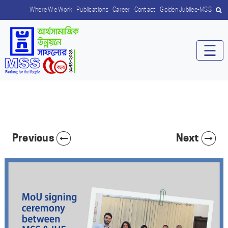
Where We Work
Publications
Career
Contact
Golden Jubilee-MSS
☰
Previous
Next