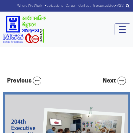
Where We Work
Publications
Career
Contact
Golden Jubilee-MSS
☰
Previous
Next