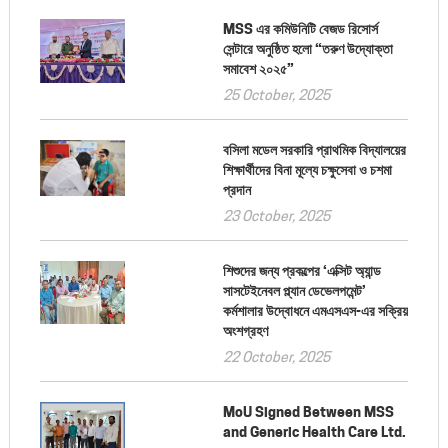
MSS এর কমিউনিটি বেজড রিসোর্স
সেন্টারে অনুষ্ঠিত হলো “তরুণ উদ্যোক্তা
সমাবেশ ২০২৫”
25 October, 2025
বসিলা মডেল সরকারি প্রাথমিক বিদ্যালয়ের
শিক্ষার্থীদের বিনা মূল্যে চক্ষুসেবা ও চশমা
প্রদান
23 October, 2025
শিশুদের জন্য প্রকল্পের ‘এক্সিট অ্যান্ড
সাসটেইনেবল প্ল্যান ডেভেলপমেন্ট’
কর্মশালার উদ্বোধনে এমএসএস-এর সক্রিয়
অংশগ্রহণ
22 October, 2025
MoU Signed Between MSS
and Generic Health Care Ltd.