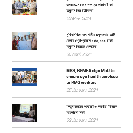
এমএসএস কে ১ লক্ষ ২০ হাজার টাকা
অনুদান দিল ইউবিকো
23 May, 2024
সুবিধাবঞ্চিত জনগোষ্ঠীর চক্ষুসেবায় আই
কেয়ার প্রোগ্রামকে ৩৫০,০০০ টাকা
অনুদান দিয়েছে শেলটেক
06 April, 2024
MSS, BGMEA sign MoU to
ensure eye health services
to RMG workers
25 January, 2024
‘নতুন বছরের শুভেচ্ছা ও করণীয়’ বিষয়ক
আলোচনা সভা
02 January, 2024