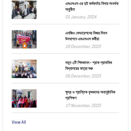
এমএসএস এর দুই কর্মকর্তার বিদায় সংবর্ধনা
অনুষ্ঠিত
01 January, 2024
এনজিও ফেডারেশনের বিজয় দিবস
উদযাপনে এমএসএস কর্মীরা
18 December, 2023
নতুন ২টি শিশুকানন - প্রাক প্রাথমিক
বিদ্যালয়ের যাত্রা শুরু
06 December, 2023
ক্ষুদ্র ও প্রান্তিক কৃষকদের অনানুষ্ঠানিক
প্রশিক্ষণ
17 November, 2023
View All