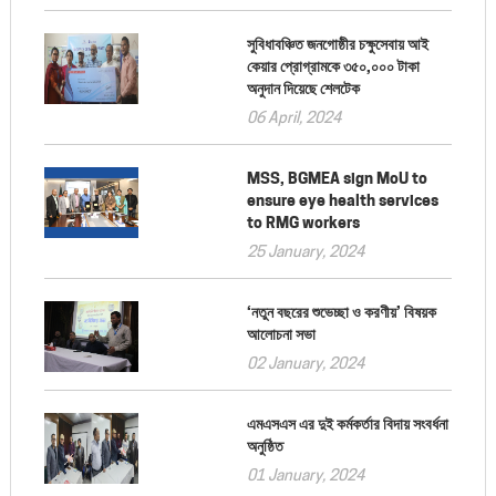
সুবিধাবঞ্চিত জনগোষ্ঠীর চক্ষুসেবায় আই
কেয়ার প্রোগ্রামকে ৩৫০,০০০ টাকা
অনুদান দিয়েছে শেলটেক
06 April, 2024
MSS, BGMEA sign MoU to
ensure eye health services
to RMG workers
25 January, 2024
‘নতুন বছরের শুভেচ্ছা ও করণীয়’ বিষয়ক
আলোচনা সভা
02 January, 2024
এমএসএস এর দুই কর্মকর্তার বিদায় সংবর্ধনা
অনুষ্ঠিত
01 January, 2024