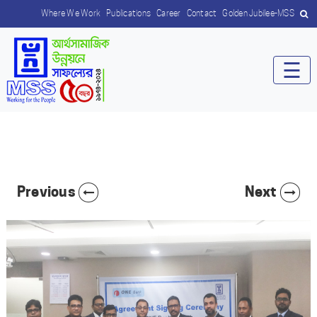
Where We Work
Publications
Career
Contact
Golden Jubilee-MSS
☰
Previous
Next