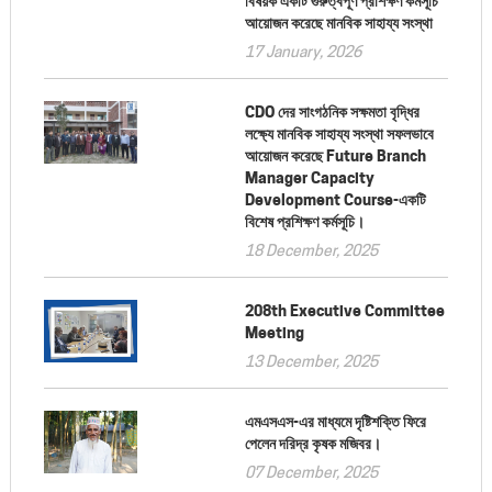
বিষয়ক একটি গুরুত্বপূর্ণ প্রশিক্ষণ কর্মসূচি
আয়োজন করেছে মানবিক সাহায্য সংস্থা
17 January, 2026
CDO দের সাংগঠনিক সক্ষমতা বৃদ্ধির
লক্ষ্যে মানবিক সাহায্য সংস্থা সফলভাবে
আয়োজন করেছে Future Branch
Manager Capacity
Development Course-একটি
বিশেষ প্রশিক্ষণ কর্মসূচি।
18 December, 2025
208th Executive Committee
Meeting
13 December, 2025
এমএসএস-এর মাধ্যমে দৃষ্টিশক্তি ফিরে
পেলেন দরিদ্র কৃষক মজিবর।
07 December, 2025