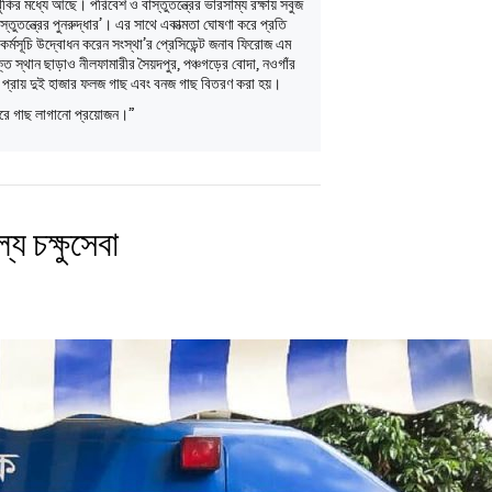
ঝুঁকির মধ্যে আছে। পরিবেশ ও বাস্তুতন্ত্রের ভারসাম্য রক্ষায় সবুজ
তুতন্ত্রের পুনরুদ্ধার’। এর সাথে একাত্মতা ঘোষণা করে প্রতি
 কর্মসূচি উদ্বোধন করেন সংস্থা’র প্রেসিডেন্ট জনাব ফিরোজ এম
স্থান ছাড়াও নীলফামারীর সৈয়দপুর, পঞ্চগড়ের বোদা, নওগাঁর
ে প্রায় দুই হাজার ফলজ গাছ এবং বনজ গাছ বিতরণ করা হয়।
ি করে গাছ লাগানো প্রয়োজন।”
ে চক্ষুসেবা