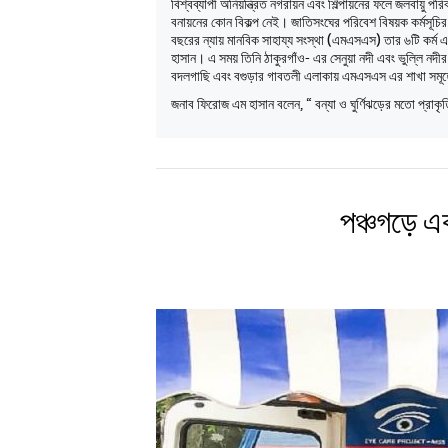
বিশ্বব্যাপী অনিয়ন্ত্রিত নগরায়ন এবং শিল্পায়নের ফলে জলবায়ু প
বনায়নের কোন বিকল্প নেই। জাতিসংঘের পরিবেশ বিষয়ক কর্মসূচির 
বছরের ন্যায় মানবিক সাহায্য সংস্থা (এমএসএস) তার ৬টি কর্ম এল
হাসান। এ সময় তিনি ঠাকুরগাঁও- এর সেনুয়া নদী এবং ভুল্লি 
বদলগাছি এবং বগুড়ার গাবতলী এলাকায় এমএসএস এর শাখা সমূহে 
জনাব ফিরোজ এম হাসান বলেন, “ বন্যা ও ঘুর্ণিঝড়ের মতো প্রাকৃ
পঞ্চগড়ে এক