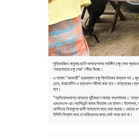
সুবিধাবঞ্চিত মানুষের ছানি অপারেশনসহ সর্বাঙ্গীন চক্ষু সেবা প্রদ
‘দোরগোড়ায় চক্ষু সেবা’ পৌঁছে দিচ্ছে।
এ লক্ষ্যে “নয়নতরী” ভ্রাম্যমাণ চক্ষু ক্লিনিকের মাধ্যমে গত ১ জুন
চোখ, ডায়াবেটিস ও রক্তচাপ পরীক্ষা করা হবে। ডাক্তারের প্র
হবে।
“প্রতিরোধযোগ্য অন্ধত্ব দূরীকরণে আমরা বদ্ধপরিকর। ‘দোরগোড়ায
এমএসএস-এর প্রেসিডেন্ট জনাব ফিরোজ এম হাসান। উল্লেখ্য, ভ্রাম
রোগীদের বিনামূল্যে ছানী অপারেশন করে দেয়া হয়েছে। এছাড়া
ইসিপি বিশ্বাস করে যে দারিদ্রতার জন্য কেউ অন্ধ রবে না।