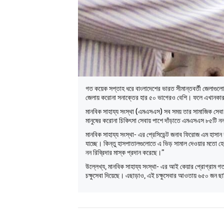
গত কয়েক সপ্তাহ ধরে বাংলাদেশের ভারত সীমান্তবর্তী জেলাগুলোয়
জেলায় করোনা সনাক্তের হার ৫০ ভাগেরও বেশি। ফলে এখানকার স
মানবিক সাহায্য সংস্থা (এমএসএস) সব সময় তার সামাজিক সেবা কা
মানুষের করোনা চিকিৎসা সেবায় পাশে দাঁড়াতে এমএসএস ৮৫টি নন
মানবিক সাহায্য সংস্থা- এর প্রেসিডেন্ট জনাব ফিরোজ এম হাসান 
যাচ্ছে। কিন্তু হাসপাতালগুলোতে এ ভিড় সামাল দেওয়ার মতো হ
নন রিব্রিদার মাস্ক প্রদান করেছে।”
উল্লেখ্য, মানবিক সাহায্য সংস্থা- এর আই কেয়ার প্রোগ্রাম গত বছ
চক্ষুসেবা দিয়েছে। এছাড়াও, এই চক্ষুসেবার আওতায় ৬৫০ জন ছানি