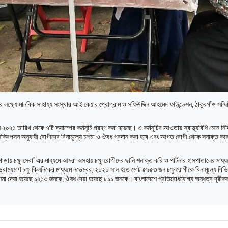
ানের লক্ষ্যে মানবিক সাহায্য সংস্থার আই কেয়ার প্রোগ্রাম ও সফিউদ্দিন আহমেদ ফাউন্ডেশন, ঠাকুরগাঁও সম্মি
 ২০২১ তারিখ থেকে ৭টি ক্যাম্পের কর্মসূচি গ্রহণ করা হয়েছে। এ কর্মসূচির আওতায় স্বাস্থ্যবিধি মেনে নির্দি
েসক্রিপসন অনুযায়ী রোগীদের বিনামূল্যে চশমা ও ঔষধ প্রদান করা হবে এবং আগত রোগী থেকে সনাক্ত করে
় চক্ষু সেবা’ এর মাধ্যমে আমরা অসহায় চক্ষু রোগীদের ছানি শনাক্ত করি ও পার্টনার হাসপাতালের মাধ্য
্যমাণ চক্ষু ক্লিনিকের মাধ্যমে নভেম্বর, ২০২০ সাল হতে মোট ৫৯৫৩ জন চক্ষু রোগীকে বিনামূল্যে বিভিন্
 চশমা দেয়া হয়েছে ১২১৩ জনকে, ঔষধ দেয়া হয়েছে ৮১১ জনকে। বাংলাদেশে প্রতিরোধযোগ্য অন্ধত্ব দূ