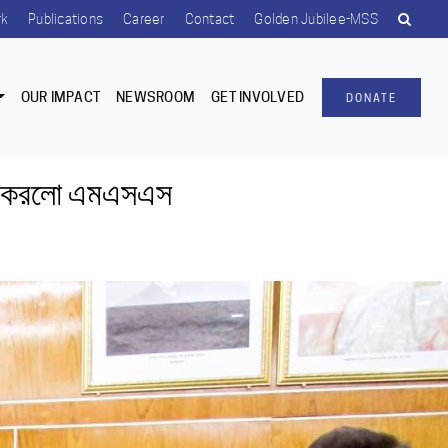
rk
Publications
Career
Contact
Golden Jubilee-MSS
OUR IMPACT
NEWSROOM
GET INVOLVED
DONATE
 দান করলো এমএসএস