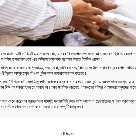
 করোনার ডেল্টা ভেরিয়েন্ট এর সংক্রমণ বাড়ায় সরকারি হাসপাতালগুলোতে অক্সিজেনের চাহিদা কয়েকগুণ বে
্থানীয় হাসপাতালগুলো এই অক্সিজেন ব্যবস্থা সরবারহ করতে হিমশিম খাচ্ছে।
র্যক্রমের আওতায় অগ্নিকাণ্ড, বন্যা, খরা, সাইক্লোনসহ বিভিন্ন দুর্যোগে সাধারণ মানুষের পাশে দাঁ
-রিব্রিদার মাস্ক ঠাকুরগাঁও আধুনিক সদর হাসপাতালে দান করেছে।
বলেন, “সীমান্তবর্তী জেলা ঠাকুরগাঁও অঞ্চলের মানুষ করোনার ডেল্টা ভেরিয়েন্ট- এ অধিক হারে সনাক্ত হ
েলথ কিট এর সরবরাহ করতে পারছে না। তাই মানবিক কারণেই এ অঞ্চলের দরিদ্র ও অসহায় মানুষদের পাশে
র থেকে করোনার প্রাদুর্ভাবের মধ্যেই স্বাস্থ্যবিধি মেনে আই ক্যাম্প ও হেল্পলাইনের মাধ্যমে প্রত্যন্ত 
 রোগীকে ছানি অপারেশন করে দেওয়া হয়েছে সম্পূর্ণ বিনামূল্যে।
Categories
Others