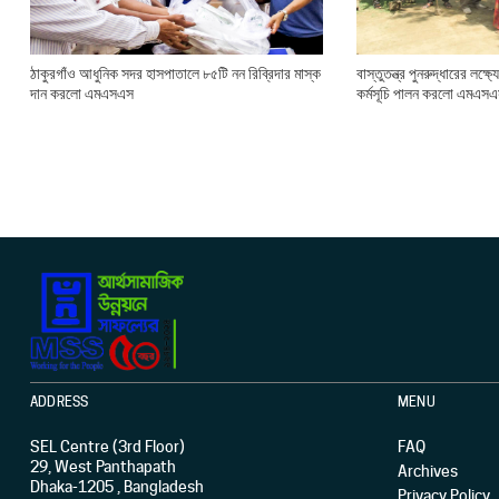
ঠাকুরগাঁও আধুনিক সদর হাসপাতালে ৮৫টি নন রিব্রিদার মাস্ক
বাস্তুতন্ত্র পুনরুদ্ধারের লক্ষ
দান করলো এমএসএস
কর্মসূচি পালন করলো এমএস
ADDRESS
MENU
SEL Centre (3rd Floor)
FAQ
29, West Panthapath
Archives
Dhaka-1205 , Bangladesh
Privacy Policy