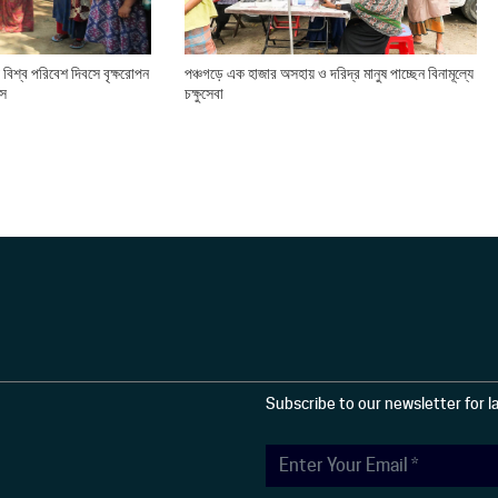
্যে বিশ্ব পরিবেশ দিবসে বৃক্ষরোপন
পঞ্চগড়ে এক হাজার অসহায় ও দরিদ্র মানুষ পাচ্ছেন বিনামূল্যে
এস
চক্ষুসেবা
Subscribe to our newsletter for 