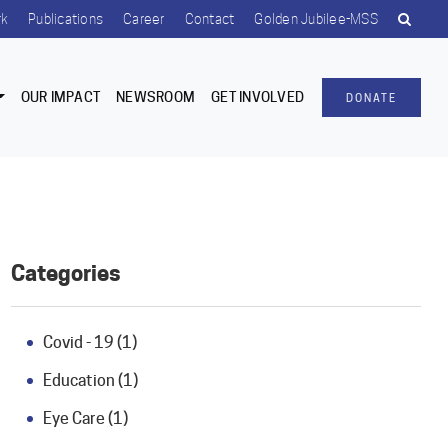
rk
Publications
Career
Contact
Golden Jubilee-MSS
OUR IMPACT
NEWSROOM
GET INVOLVED
DONATE
Categories
Covid - 19 (1)
Education (1)
Eye Care (1)