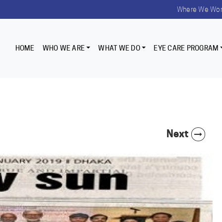
Where We Wo
HOME
WHO WE ARE
WHAT WE DO
EYE CARE PROGRAM
Next