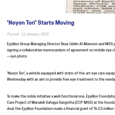
'Noyon Tori' Starts Moving
Posted -
11 January, 2019
Epyllion Group Managing Director Reaz Uddin Al-Mamoon and MSS pr
signing a collaborative memorandum of agreement on mobile eye clin
—sun photo
‘Noyon Tori’, a vehicle equipped with state-of-the-art eye care equ
Wednesday with an aim to provide free eye treatment to the needy
To make the noble initiative a well-functional one, Epyllion Found
Care Project of Manabik Sahajya Sangstha (ECP-MSS) at the foundatio
deal, the Epyllion Foundation made a financial grant of Tk 2.5 million