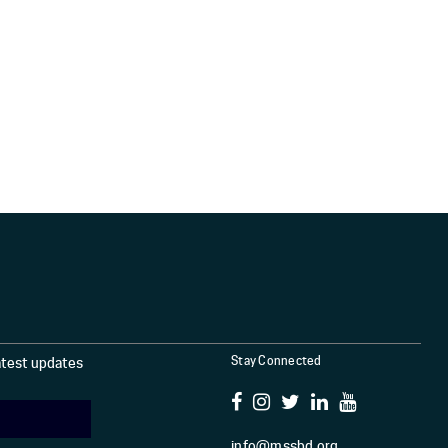
Stay Connected
latest updates
info@mssbd.org