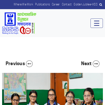
Where We Work
Publications
Career
Contact
Golden Jubilee-MSS
☰
Previous
Next