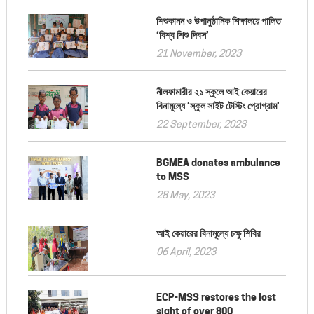
শিশুকানন ও উপানুষ্ঠানিক শিক্ষালয়ে পালিত
‘বিশ্ব শিশু দিবস’
21 November, 2023
নীলফামারীর ২১ স্কুলে আই কেয়ারের
বিনামূল্যে ‘স্কুল সাইট টেস্টিং প্রোগ্রাম’
22 September, 2023
BGMEA donates ambulance
to MSS
28 May, 2023
আই কেয়ারের বিনামূল্যে চক্ষু শিবির
06 April, 2023
ECP-MSS restores the lost
sight of over 800