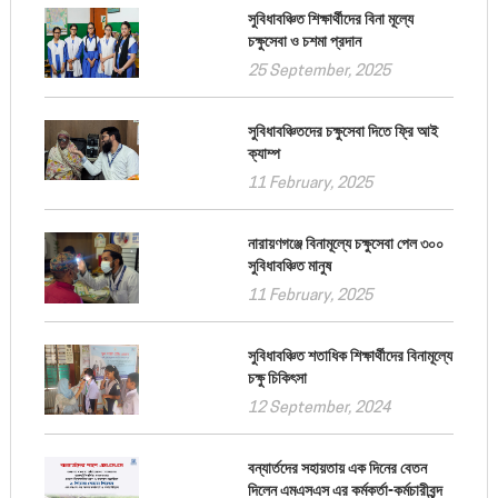
সুবিধাবঞ্চিত শিক্ষার্থীদের বিনা মূল্যে
চক্ষুসেবা ও চশমা প্রদান
25 September, 2025
সুবিধাবঞ্চিতদের চক্ষুসেবা দিতে ফ্রি আই
ক্যাম্প
11 February, 2025
নারায়ণগঞ্জে বিনামূল্যে চক্ষুসেবা পেল ৩০০
সুবিধাবঞ্চিত মানুষ
11 February, 2025
সুবিধাবঞ্চিত শতাধিক শিক্ষার্থীদের বিনামূল্যে
চক্ষু চিকিৎসা
12 September, 2024
বন্যার্তদের সহায়তায় এক দিনের বেতন
দিলেন এমএসএস এর কর্মকর্তা-কর্মচারীবৃন্দ