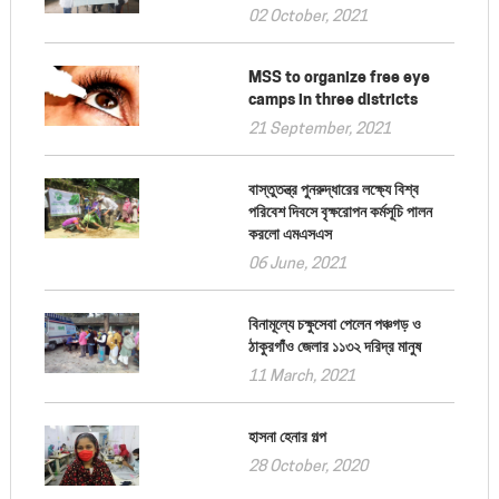
02 October, 2021
MSS to organize free eye
camps in three districts
21 September, 2021
বাস্তুতন্ত্র পুনরুদ্ধারের লক্ষ্যে বিশ্ব
পরিবেশ দিবসে বৃক্ষরোপন কর্মসূচি পালন
করলো এমএসএস
06 June, 2021
বিনামূল্যে চক্ষুসেবা পেলেন পঞ্চগড় ও
ঠাকুরগাঁও জেলার ১১৩২ দরিদ্র মানুষ
11 March, 2021
হাসনা হেনার গল্প
28 October, 2020